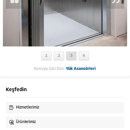
1
2
3
4
Konuya Geri Dön:
Yük Asansörleri
Keşfedin
Hizmetlerimiz
Ürünlerimiz
Cirit Asansör Müşteri Temsilcisi