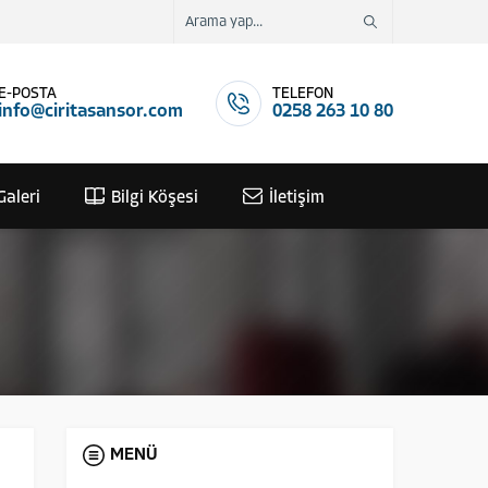
E-POSTA
TELEFON
info@ciritasansor.com
0258 263 10 80
Galeri
Bilgi Köşesi
İletişim
MENÜ