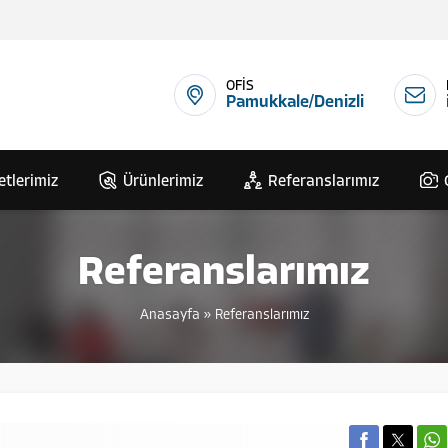
OFİS
Pamukkale/Denizli
etlerimiz
Ürünlerimiz
Referanslarımız
Referanslarımız
Anasayfa
»
Referanslarımız