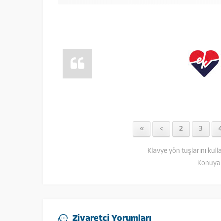
«
<
2
3
Klavye yön tuşlarını kull
Konuya 
Ziyaretçi Yorumları