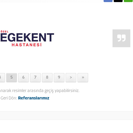
4
5
6
7
8
9
>
»
anarak resimler arasında geçiş yapabilirsiniz.
Geri Dön:
Referanslarımız