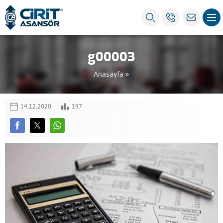
g00003
Anasayfa
»
14.12.2020
197