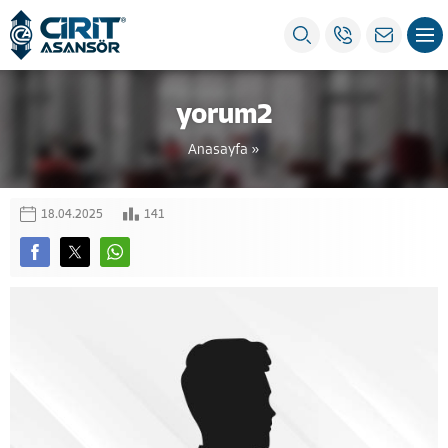
yorum2
Anasayfa
»
18.04.2025
141