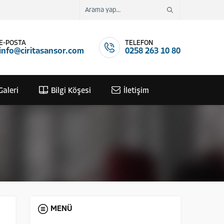
E-POSTA
TELEFON
info@ciritasansor.com
0258 263 10 80
Galeri
Bilgi Köşesi
İletişim
MENÜ