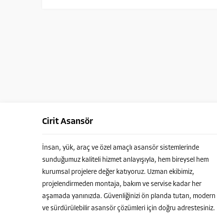
Cirit Asansör
Cirit Asansör Müşteri Temsilcisi
İnsan, yük, araç ve özel amaçlı asansör sistemlerinde
sunduğumuz kaliteli hizmet anlayışıyla, hem bireysel hem
kurumsal projelere değer katıyoruz. Uzman ekibimiz,
projelendirmeden montaja, bakım ve servise kadar her
aşamada yanınızda. Güvenliğinizi ön planda tutan, modern
Cevap Yaz
ve sürdürülebilir asansör çözümleri için doğru adrestesiniz.